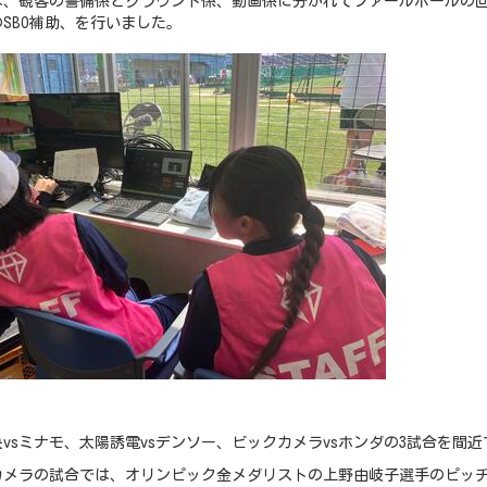
は、観客の警備係とグラウンド係、動画係に分かれてファールボールの
SBO補助、を行いました。
vsミナモ、太陽誘電vsデンソー、ビックカメラvsホンダの3試合を間
カメラの試合では、オリンピック金メダリストの上野由岐子選手のピッ