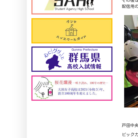
その後
配信用の
戸田中央
ビック