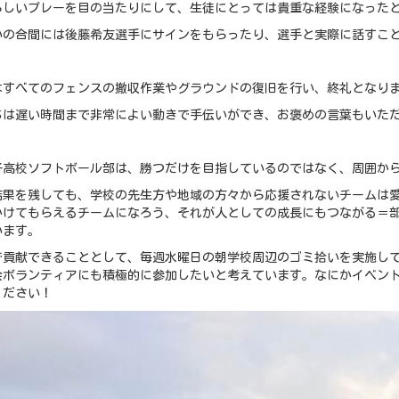
らしいプレーを目の当たりにして、生徒にとっては貴重な経験になった
いの合間には後藤希友選手にサインをもらったり、選手と実際に話すこ
はすべてのフェンスの撤収作業やグラウンドの復旧を行い、終礼となり
ちは遅い時間まで非常によい動きで手伝いができ、お褒めの言葉もいた
子高校ソフトボール部は、勝つだけを目指しているのではなく、周囲か
結果を残しても、学校の先生方や地域の方々から応援されないチームは
かけてもらえるチームになろう、それが人としての成長にもつながる＝
います。
で貢献できることとして、毎週水曜日の朝学校周辺のゴミ拾いを実施し
会ボランティアにも積極的に参加したいと考えています。なにかイベン
ください！