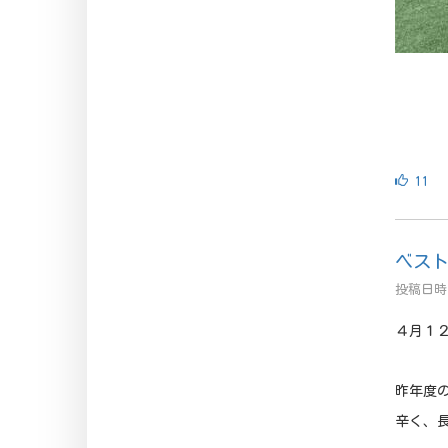
11
ベス
投稿日時 
４月１
昨年度
辛く、