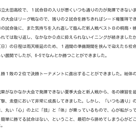
市立太田高校で、１試合目の入りが悪くいつも通りの力が発揮できない
この大会はリーグ戦なので、残りの２試合を勝ちきればシード権獲得で
目の試合後に、また気持ちを入れ直して臨んだ新人戦ベスト８の桐商・
られては取り返し、なかなか０点に抑えられないイニングが続きましたが、
（日）の日程は雨天順延のため、１週間の準備期間を挟んで迎えた５校
い展開でしたが、6-5でなんとか勝つことができました。
２勝１敗の２位で決勝トーナメントに進出することができました。総体
成果がなかなか大会で発揮できない夏季大会と新人戦から、冬の練習を
打撃、走塁において非常に成長してきました。しかし、「いつも通り」
は、丸い「心」の上に「技」と「体」が乗っているもので、心が転がっ
、簡単に勝てる試合はない、ということ、最初から諦めてしまう心がど
た。