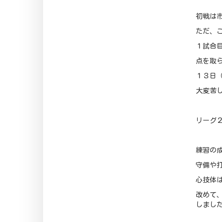
初戦は
ただ、
１試合
点を取
１３日
大変苦し
リーグ
練習の
守備や
心技体
改めて
しまし