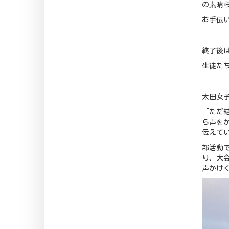
の素晴
お手伝
終了後
生徒た
太田女
「ただ
ら声を
伝えて
部活動
り、大
声かけ