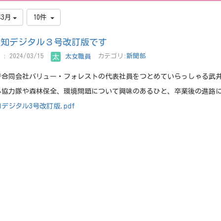
年3月
10件
報知デジタル３号改訂版です
: 2024/03/15
太女職員
カテゴリ:
新聞部
で合同会社バリュー・フォレストの代表社員をつとめていらっしゃる武
外協力隊や森林保全、環境問題について興味のあるひと、卒業後の進路
デジタル3号改訂版.pdf