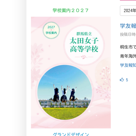
学校案内２０２７
2024
学友
投稿日時 
桐生市
青年海
学友報知
5
グランドデザイン