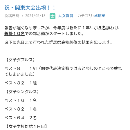
祝・関東大会出場！！
投稿日時 : 2024/05/13
太女職員
カテゴリ:
卓球部
報告が遅くなりましたが、今年度は新たに１年生が
５名
加わり、
総勢１０名
での部活動がスタートしました。
以下に先日まで行われた群馬県高校総体の結果を記します。
【女子ダブルス】
ベスト８ １組（関東代表決定戦ではあと少しのところで敗れ
てしまいました）
ベスト３２ １組
【女子シングルス】
ベスト１６ １名
ベスト３２ １名
ベスト６４ ２名
【女子学校対抗１日目】