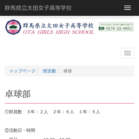
群馬県立太田女子高等学校
Toggl
トップページ
部活動
卓球
卓球部
①部員数 ３年：２人 ２年：６人 １年：５人
②活動日・時間