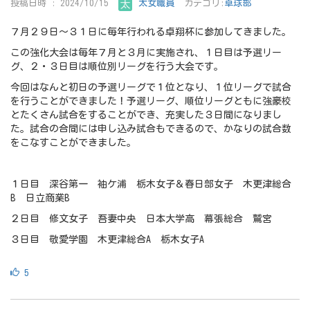
投稿日時 : 2024/10/15
太女職員
カテゴリ:
卓球部
７月２９日～３１日に毎年行われる卓翔杯に参加してきました。
この強化大会は毎年７月と３月に実施され、１日目は予選リー
グ、２・３日目は順位別リーグを行う大会です。
今回はなんと初日の予選リーグで１位となり、１位リーグで試合
を行うことができました！予選リーグ、順位リーグともに強豪校
とたくさん試合をすることができ、充実した３日間になりまし
た。試合の合間には申し込み試合もできるので、かなりの試合数
をこなすことができました。
１日目 深谷第一 袖ケ浦 栃木女子＆春日部女子 木更津総合
B 日立商業B
２日目 修文女子 吾妻中央 日本大学高 幕張総合 鷲宮
３日目 敬愛学園 木更津総合A 栃木女子A
5