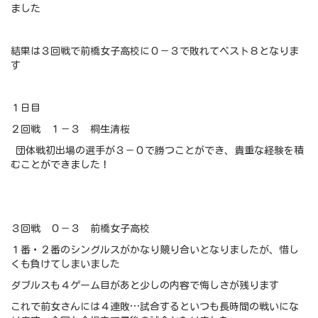
ました
結果は３回戦で前橋女子高校に０－３で敗れてベスト８となりま
す
１日目
２回戦 １－３ 桐生清桜
団体戦初出場の選手が３－０で勝つことができ、貴重な経験を積
むことができました！
３回戦 ０－３ 前橋女子高校
１番・２番のシングルスがかなり競り合いとなりましたが、惜し
くも負けてしまいました
ダブルスも４ゲーム目があと少しの内容で悔しさが残ります
これで前女さんには４連敗…試合するといつも長時間の戦いにな