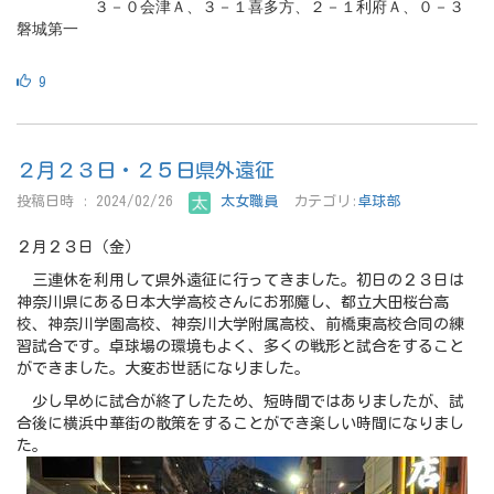
３－０会津Ａ、３－１喜多方、２－１利府Ａ、０－３
磐城第一
9
２月２３日・２５日県外遠征
投稿日時 : 2024/02/26
太女職員
カテゴリ:
卓球部
２月２３日（金）
三連休を利用して県外遠征に行ってきました。初日の２３日は
神奈川県にある日本大学高校さんにお邪魔し、都立大田桜台高
校、神奈川学園高校、神奈川大学附属高校、前橋東高校合同の練
習試合です。卓球場の環境もよく、多くの戦形と試合をすること
ができました。大変お世話になりました。
少し早めに試合が終了したため、短時間ではありましたが、試
合後に横浜中華街の散策をすることができ楽しい時間になりまし
た。