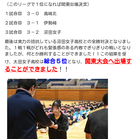
（このリーグで１位になれば関東出場決定）
１試合目 ３－０ 高崎北
２試合目 ３－１ 伊勢崎
３試合目 ３－２ 沼田女子
最後は実力の拮抗している沼田女子高校との全勝対決となりまし
た。１戦１戦がどれも緊張感のある内容でぎりぎりの戦いとなり
ましたが、何とか勝利することができました！！この結果を受
総合５位
関東大会へ出場す
け、太田女子高校は
となり、
ることができました
！！