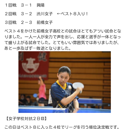
１回戦 ３－１ 興陽
２回戦 ３－２ 渋川女子 ←ベスト８入り！
３回戦 ２－３ 前橋女子
ベスト４をかけた前橋女子高校との試合はとてもアツい試合とな
りました。一人一人が全力で声を出し、応援と選手が一体となっ
て盛り上がる試合でした。とてもいい雰囲気ではありましたが、
あと一歩及ばず…敗退となりました。
【女子学校対抗２日目】
この日はベスト８に入った４校でリーグを行う順位決定戦です。