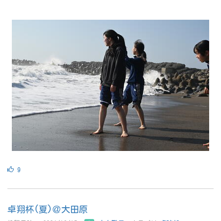
9
卓翔杯(夏)＠大田原