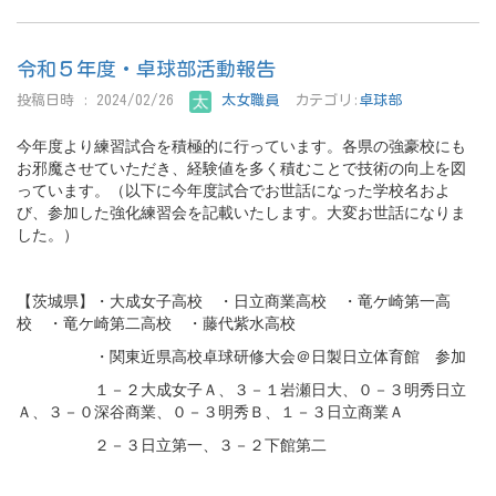
令和５年度・卓球部活動報告
投稿日時 : 2024/02/26
太女職員
カテゴリ:
卓球部
今年度より練習試合を積極的に行っています。各県の強豪校にも
お邪魔させていただき、経験値を多く積むことで技術の向上を図
っています。（以下に今年度試合でお世話になった学校名およ
び、参加した強化練習会を記載いたします。大変お世話になりま
した。）
【茨城県】・大成女子高校 ・日立商業高校 ・竜ケ崎第一高
校 ・竜ケ崎第二高校 ・藤代紫水高校
・関東近県高校卓球研修大会＠日製日立体育館 参加
１－２大成女子Ａ、３－１岩瀬日大、０－３明秀日立
Ａ、３－０深谷商業、０－３明秀Ｂ、１－３日立商業Ａ
２－３日立第一、３－２下館第二