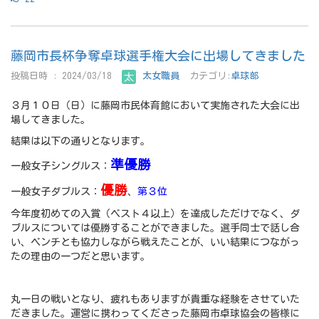
藤岡市長杯争奪卓球選手権大会に出場してきました
投稿日時 : 2024/03/18
太女職員
カテゴリ:
卓球部
３月１０日（日）に藤岡市民体育館において実施された大会に出
場してきました。
結果は以下の通りとなります。
準優勝
一般女子シングルス：
優勝
一般女子ダブルス：
、
第３位
今年度初めての入賞（ベスト４以上）を達成しただけでなく、ダ
ブルスについては優勝することができました。選手同士で話し合
い、ベンチとも協力しながら戦えたことが、いい結果につながっ
たの理由の一つだと思います。
丸一日の戦いとなり、疲れもありますが貴重な経験をさせていた
だきました。運営に携わってくださった藤岡市卓球協会の皆様に