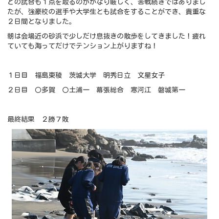
どの試合も１点を取るのがかなり厳しく、苦戦続きではありまし
たが、強豪校の選手や大学生とも試合をすることができ、貴重な
２日間となりました。
朝は会場近の砂浜で少しだけ息抜きの散歩をしてきました！疲れ
ていても海ってだけでテンション上がりますね！
１日目 福島東稜 茨城大学 明秀日立 文星女子
２日目 〇多賀 〇土浦一 幕張総合 寒河江 磐城第一
最終結果 ２勝７敗