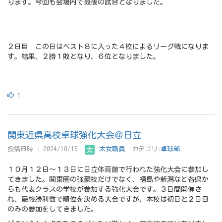
ります。今回も会場内で最後の試合となりました。
２日目 この日はベスト８に入った４校によるリーグ戦になりま
す。結果、２勝１敗となり、６位となりました。
1
関東近県高校卓球強化大会＠日立
投稿日時 : 2024/10/15
太女職員
カテゴリ:
卓球部
１０月１２日～１３日に日立体育館で行われた強化大会に参加し
てきました。関東圏の強豪校だけでなく、福島や新潟など各県か
らも代表クラスの学校が参加する強化大会です。３日間開催さ
れ、最終勝利数で順位を決める大会ですが、本校は初日と２日目
のみの参加をしてきました。