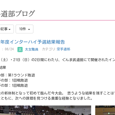
手道部ブログ
の記事
10件
８年度インターハイ予選結果報告
: 06/24
太女職員
カテゴリ:
空手道部
日（土）・21日（日）の2日間にわたり、ぐんま武道館にて開催された
結果
の部：第1ラウンド敗退
手の部：1回戦敗退
手の部：1回戦敗退
年生の新体制となって初めて臨んだ今大会。 思うような結果を残すこと
とともに、次への課題を見つける貴重な経験となりました。