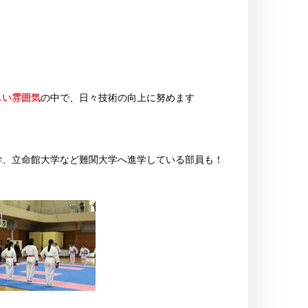
大会出場(県高校総体3位)
しい雰囲気
の中で、日々技術の向上に努めます
学、立命館大学など難関大学へ進学している部員も！