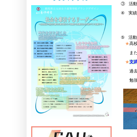
③
活
④
実績
平
令和7
⑤
活動
★
高
また
★
文
過去の
勉強も