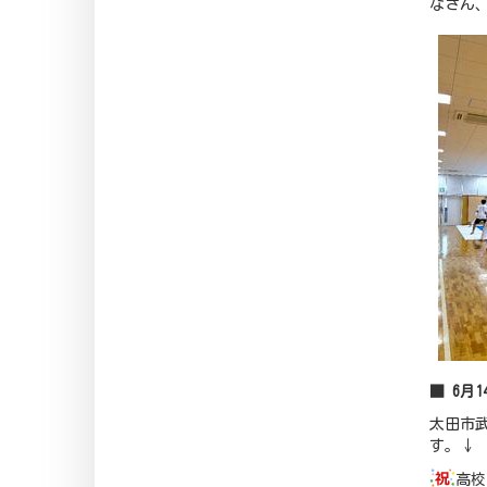
なさん
■ 6月
太田市
す。↓
高校