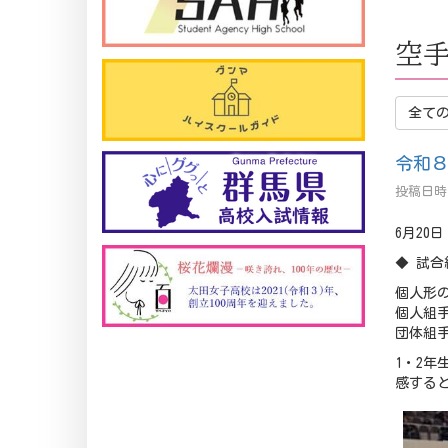
空
全て
令和
投稿日時 
6月20
◆ 試合
個人形
個人組
団体組
1・2
感する