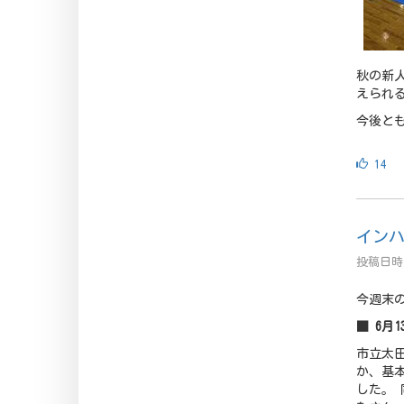
秋の新
えられ
今後と
14
イン
投稿日時 
今週末
■ 6月
市立太
か、基
した。