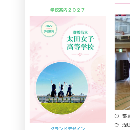
学校案内２０２７
①
部員
②
活
グランドデザイン