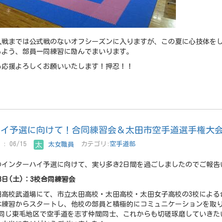
人戦までは公式戦のないオフシーズンに入りますが、この夏に心技体を
るよう、部員一同練習に励んでまいります。
も応援よろしくお願いいたします！押忍！！
ハイ予選に向けて！合同練習会＆太田市空手道選手権大
: 06/15
太女職員
カテゴリ:
空手道部
のインターハイ予選に向けて、実り多き2日間を過ごしましたのでご報告
13日(土)：3校合同練習会
田高校武道場にて、市立太田高校・太田高校・太田女子高校の3校による
本練習からスタートし、他校の部員と積極的にコミュニケーションを取
 同じ東毛地区で空手道を志す仲間同士、これからも切磋琢磨していきた