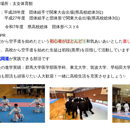
動場所：太女体育館
：
平成28
年度 団体組手で関東大会出場(県高校総体3位)
成27年度 団体組手と団体形で関東
年度 県高校総体 団体形ベスト6
PR
校から空手道を始めたという
初心者がほとんど！
和気あいあいとした
楽
、
高校から空手道を始めた生徒は初段
(
黒帯
)
を目指して活動しています
武両道
が実践できる部活です
進学実績：
群馬大学医学部医学科、東北大学、筑波大学、早稲田大
部活も頑張りたい人大歓迎！一緒に高校生活を充実させましょう✨