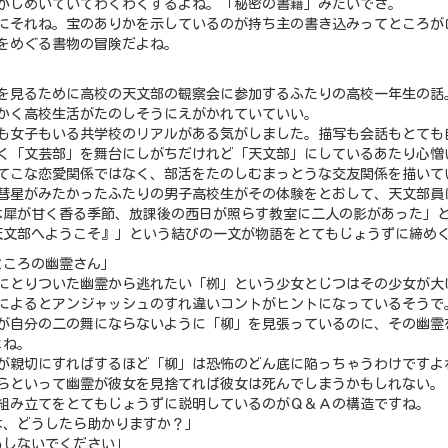
さがしめいていてわくわくするよね。「秘密の書籍」みたいでさ。
さにそれね。宝のありかを示しているのが持ち主の書き込みってところが
物をめぐる書物の冒険だよね。
」
星を見るために高校の天文部の観察会に参加するふたりの高校一年生の話
にかく高校生活がたのしそうにえがかれていていい。
子も女子もいる共学校のリアルがある気がしました。描写も会話もとても
かく「文芸部」を舞台にしがちだけれど「天文部」にしているあたり心憎
んてこな恋愛関係ではなく、部活をたのしむまっとうな交友関係を描いて
だ彗星がみたかったふたりの男子高校生がその体験をとおして、天文部員
木犀が甘く香る季節、放課後の西日が照らす教室に二人の影があった」
天文部へようこそ』」という結びの一文が物語をとてもじょうずに締め
ところの幽霊さん」
分にとりついた幽霊から逃れたい「栁」という少女とじつはその少女が大
者によるとアンジャッシュのすれ違いコントがヒントになっているそうで
霊が自分の二の舞にならないように「柳」を見張っているのに、その幽霊
よね。
霊が親切にすればするほど「柳」は恐怖のどん底に陥っちゃうわけですよ
からといって幽霊が彼女を見捨てれば彼女は死んでしまうかもしれない。
の組み立てをとてもじょうずに説明しているのがＱ＆Ａの構造ですね。
は、どうしたら助かりますか？」
もしないでください」