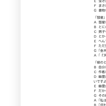
Ｅ 宝
Ｆ ま
Ｇ 書
「彗星
Ａ 彗
Ｂ と
Ｃ 男
Ｄ と
Ｅ へ
Ｆ た
Ｇ「金
Ａ「『
「柳の
Ｂ 自
Ｃ 作
Ｄ 幽
いです
Ｅ 幽
Ｆ だ
Ｇ そ
Ａ「私
Ｂ「何