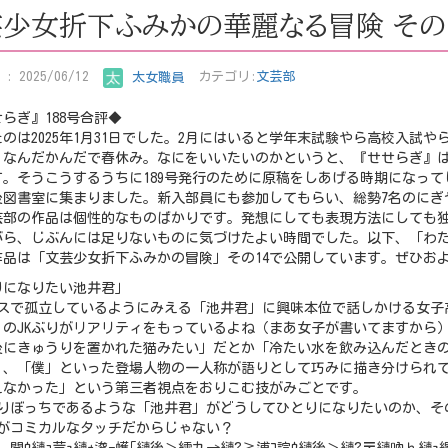
少女折下ふみかの華麗なる冒険 その
: 2025/06/12
太女職員
カテゴリ:
文芸部
らぎ』188号合評◆
のは2025年1月31日でした。2月にはいると学年末試験やら高校入試
、なんだかんだで春休み。なにをいいたいのかというと、『せせらぎ』
す。そうこうするうちに189号発行のために原稿をしあげる時期になって
後図書室に集まりました。新入部員にも参加してもらい、総勢7名のにぎ
芸部の作品は個性的なものばかりです。発想にしても表現方法にしても
がら、じぶんには足りないものに気づけたよい時間でした。以下、「わ
作品は「文芸少女折下ふみかの冒険」その14で公開しています。ぜひお
りになりたい池井君」
ラスで孤立しているようにみえる「池井君」に興味本位で話しかける女子
」のJKぶりがリアリティをもっているよね（まあ女子が書いてますから
後にきゅうりを置かれた猫みたい」だとか「冷たい水を飲み込んだとき
」、「僕」といった登場人物の一人称が語りとして巧みに描き分けられ
えなかった」という第三者視点をおりこむ技がみごとです。
とりぼっちであるような「池井君」がどうしてひとりになりたいのか、そ
篇がコミカルなタッチだからじゃない？