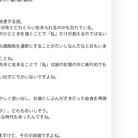
らｧ?騾ｸ縺ｧ縺吶?
決意する話。
分があとどれくらい生きられるのかも忘れている。
のひとときを描くことで「私」だけが抱えるのではない
人間関係を濃密にすることがだいじなんだなとおもいま
ことね。
向きに生きることで「私」は娘の記憶の中に断片的でも
い出すにちがいないですよね。
懐かしく思い出し、お昼にじぶんがすきだった給食を再現
ダ」。どれもおいしそう。
んな時代もあったんですね。
いますけど、その小説版ですよね。