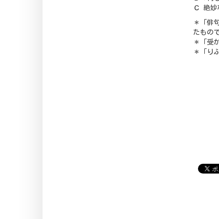
Ｃ 絶
＊「俳
たもの
＊「受
＊「り