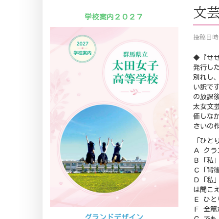
文芸
学校案内２０２７
投稿日時 
◆『せせ
発行した
別れし
い訳で
の放課
太女文
価しな
さいの
「ひと
Ａ ク
Ｂ「私
Ｃ「背
Ｄ「私
は聞こ
Ｅ ひ
Ｆ 全
グランドデザイン