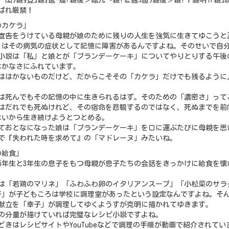
、閠ｳ縺ｮ荳ｭ縺ｫ逡ｰ蠖｢縺後＞繧九→縺?≧逋ｺ諠ｳ縺後＞縺?〒縺吶ｈ縺ｭ縲
ばれ厳禁！
のカケラ」
命宣告をうけている母親が娘のために残りの人生を強気に生きてゆこうと
」はその病気の症状として記憶に障害があるんですよね。そのせいで自
の小説は「私」と娘とが「ブランデーケーキ」についてやりとりする午後
はかなさにふれています。
憶ははかないものだけど、だからこそその「カケラ」だけでも残るように
とは死んでもその記憶の中に生きられるはず。そのための「濃密さ」って
とはだれでも死ぬけれど、その宿命を悲観するのではなく、死ぬまでを前
ないから生き続けようとつとめる。
がておとなになった娘は「ブランデーケーキ」を口に運ぶたびに母親を思
るで『失われた時を求めて』の「マドレーヌ」みたいね。
の給食」
学5年生と3年生の息子をもつ母親が息子たちの会話をきっかけに給食を
。
立は「若鶏のマリネ」「ふわふわ卵のイタリアンスープ」「小松菜のサラ
子」が子どもころは学校に調理室があったという設定なんですよね。そ
の献立を「幸子」が調理してゆくようすが克明に描かれてゆきます。
料の分量が描けていれば完璧なレシピ小説ですよね。
どきはレシピサイトやYouTubeなどで調理の手順が動画で紹介されて