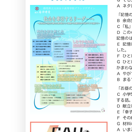
Ｇ でも
Ａ ネタ
「記憶
Ｂ 余
Ｃ「私
Ｄ こ
記憶の
Ｅ 記
した。
Ｆ ひ
Ｇ ひ
かまわ
Ａ や
Ｂ ま
「お昼
Ｃ 小
する話
Ｄ 献
Ｅ「幸
Ｆ そ
Ｇ 材
Ａ いま