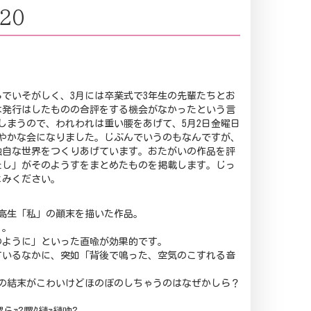
20
やらでいそがしく、3月には卒業式で3年生の先輩たちとお
は発行はしたものの合評をする機会がなかったという言
しまうので、われわれは重い腰をあげて、5月2日金曜日
やかな会になりました。じぶんでいうのもなんですが、
独自な世界をつくりあげています。おたがいの作品を評
たし」がそのようすをまとめたものを掲載します。じっ
よみください。
高生「私」の顚末を描いた作品。
）。
のように」といった直喩が効果的です。
ているなかに、突如「背後で鳴った、空気のこすれる音
の結末がこわいけどほのぼのしちゃうのはなぜかしら？