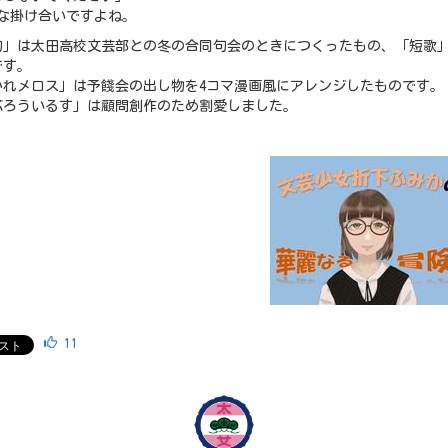
妙な掛け合いですよね。
句」は太田高校文芸部との冬の合同句会のときにつくったもの、「短歌
です。
かれメロス」は予餞会の出し物を4コマ漫画風にアレンジしたものです。
ぶろういるす」は顧問創作のため割愛しました。
11