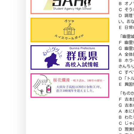
Ｂ オ
Ｃ そ
Ｄ 調
い。お
Ｅ 日
「幽霊
Ｆ 幽
Ｇ 幽
Ａ 全
Ｂ ホ
さんち
Ｃ す
Ｄ「ト
Ｅ 異
「もの
Ｆ 古
Ｇ 古
Ａ 本
Ｂ わ
Ｃ じ
Ｄ 現