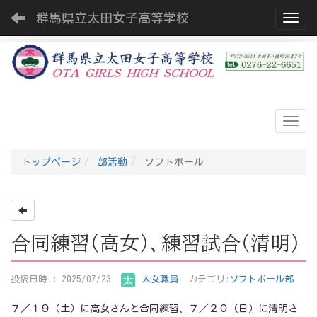
群馬県立太田女子高等学校
Toggl
トップページ
部活動
ソフトボール
合同練習（高女）、練習試合（清明）
投稿日時 : 2025/07/23
太女職員
カテゴリ:
ソフトボール部
７／１９（土）に高女さんと合同練習、７／２０（日）に清明さ