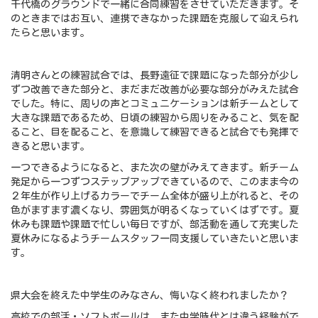
千代橋のグラウンドで一緒に合同練習をさせていただきます。そ
のときまではお互い、連携できなかった課題を克服して迎えられ
たらと思います。
清明さんとの練習試合では、長野遠征で課題になった部分が少し
ずつ改善できた部分と、まだまだ改善が必要な部分がみえた試合
でした。特に、周りの声とコミュニケーションは新チームとして
大きな課題であるため、日頃の練習から周りをみること、気を配
ること、目を配ること、を意識して練習できると試合でも発揮で
きると思います。
一つできるようになると、また次の壁がみえてきます。新チーム
発足から一つずつステップアップできているので、このまま今の
２年生が作り上げるカラーでチーム全体が盛り上がれると、その
色がますます濃くなり、雰囲気が明るくなっていくはずです。夏
休みも課題や課題で忙しい毎日ですが、部活動を通して充実した
夏休みになるようチームスタッフ一同支援していきたいと思いま
す。
県大会を終えた中学生のみなさん、悔いなく終われましたか？
高校での部活・ソフトボールは、また中学時代とは違う経験がで