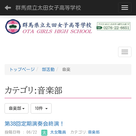
群馬県立太田女子高等学校
Toggl
トップページ
部活動
音楽
カテゴリ:音楽部
音楽部
10件
第38回定期演奏会終演！
投稿日時 : 06/22
太女職員
カテゴリ:
音楽部