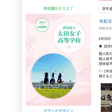
学校案内２０２７
空手
令和
投稿日時 
6月20
◆ 試合
個人形
個人組
団体組
1・2
感する
グランドデザイン