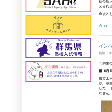
秋の新
えられ
今後と
14
イン
投稿日時 
今週末
■ 6月
市立太
か、基
した。
なさん