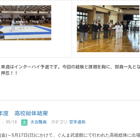
よ来週はインターハイ予選です。今回の経験と課題を胸に、部員一丸とな
。押忍！！
年度 高校総体結果
: 05/18
太女職員
カテゴリ:
空手道部
日(金)～5月17日(日)にかけて、ぐんま武道館にて行われた高校総体に出