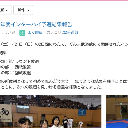
道部
10件
８年度インターハイ予選結果報告
: 06/24
太女職員
カテゴリ:
空手道部
日（土）・21日（日）の2日間にわたり、ぐんま武道館にて開催された
結果
の部：第1ラウンド敗退
手の部：1回戦敗退
手の部：1回戦敗退
年生の新体制となって初めて臨んだ今大会。 思うような結果を残すこと
とともに、次への課題を見つける貴重な経験となりました。