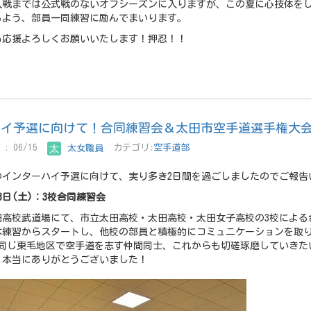
人戦までは公式戦のないオフシーズンに入りますが、この夏に心技体を
るよう、部員一同練習に励んでまいります。
も応援よろしくお願いいたします！押忍！！
ハイ予選に向けて！合同練習会＆太田市空手道選手権大
: 06/15
太女職員
カテゴリ:
空手道部
のインターハイ予選に向けて、実り多き2日間を過ごしましたのでご報告
13日(土)：3校合同練習会
田高校武道場にて、市立太田高校・太田高校・太田女子高校の3校による
本練習からスタートし、他校の部員と積極的にコミュニケーションを取
 同じ東毛地区で空手道を志す仲間同士、これからも切磋琢磨していきた
、本当にありがとうございました！