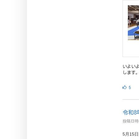
いよい
します
5
令和8
投稿日時 
5月15