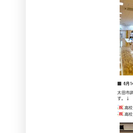
■ 6月
太田市
す。↓
高校
高校