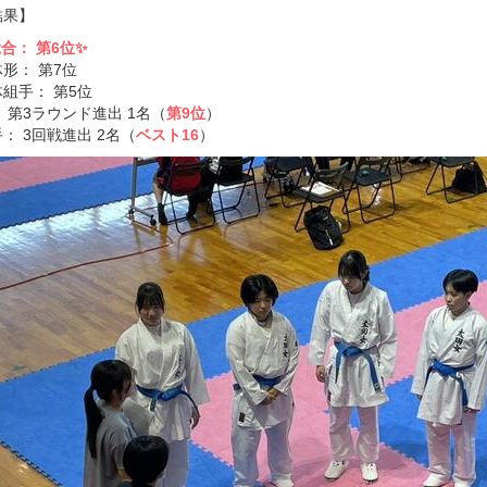
結果】
合： 第6位✨
形： 第7位
組手： 第5位
 第3ラウンド進出 1名（
第9位
）
： 3回戦進出 2名（
ベスト16
）