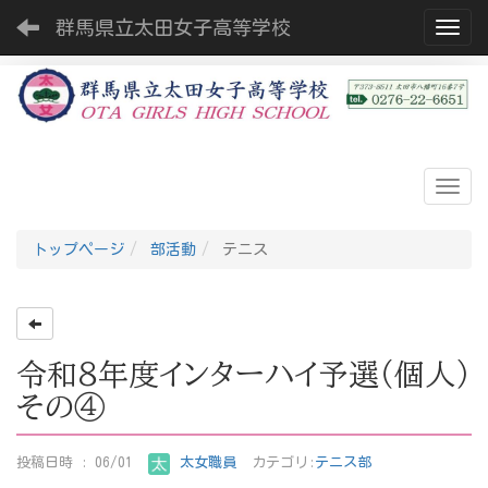
群馬県立太田女子高等学校
Toggl
トップページ
部活動
テニス
令和８年度インターハイ予選（個人）
その④
投稿日時 : 06/01
太女職員
カテゴリ:
テニス部