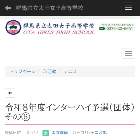
群馬県立太田女子高等学校
Toggl
トップページ
部活動
テニス
令和８年度インターハイ予選（団体）
その⑥
投稿日時 : 06/17
太女職員
カテゴリ:
テニス部