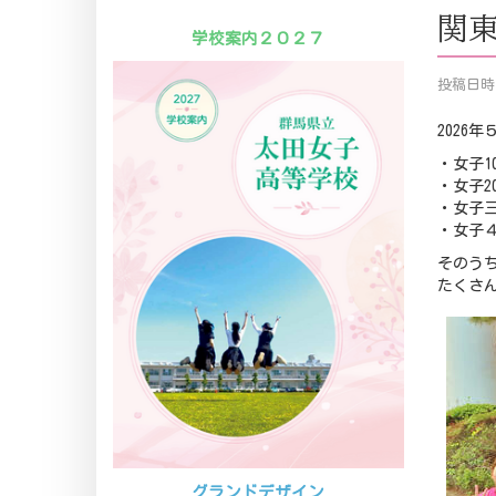
関
学校案内２０２７
投稿日時 
2026
・女子1
・女子2
・女子
・女子４
そのうち
たくさ
グランドデザイン