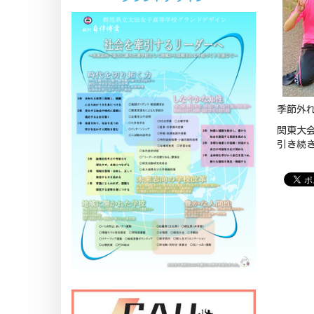
季節外
関東大
引き続