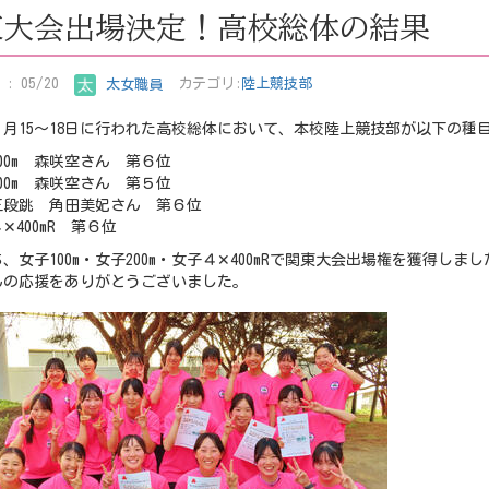
東大会出場決定！高校総体の結果
: 05/20
太女職員
カテゴリ:
陸上競技部
年５月15〜18日に行われた高校総体において、本校陸上競技部が以下の
00m 森咲空さん 第６位
00m 森咲空さん 第５位
三段跳 角田美妃さん 第６位
✕400mR 第６位
、女子100m・女子200m・女子４✕400mRで関東大会出場権を獲得しまし
んの応援をありがとうございました。