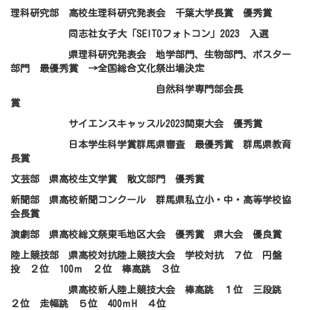
理科研究部 高校生理科研究発表会 千葉大学長賞 優秀賞
同志社女子大「SEITOフォトコン」2023 入選
県理科研究発表会 地学部門、生物部門、ポスター
部門 最優秀賞 →全国総合文化祭出場決定
自然科学専門部会長
賞
サイエンスキャッスル2023関東大会 優秀賞
日本学生科学賞群馬県審査 最優秀賞 群馬県教育
長賞
文芸部 県高校生文学賞 散文部門 優秀賞
新聞部 県高校新聞コンクール 群馬県私立小・中・高等学校協
会長賞
演劇部 県高校総文祭東毛地区大会 優秀賞 県大会 優良賞
陸上競技部 県高校対抗陸上競技大会 学校対抗 ７位 円盤
投 ２位 100ｍ ２位 棒高跳 ３位
県高校新人陸上競技大会 棒高跳 １位 三段跳
２位 走幅跳 ５位 400ｍH ４位