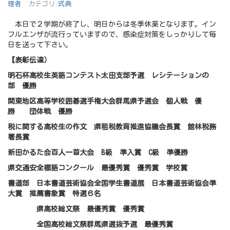
理者
カテゴリ:
式典
本日で２学期が終了し、明日からは冬季休業となります。イン
フルエンザが流行っていますので、感染症対策をしっかりして毎
日を送って下さい。
【表彰伝達）
明石杯高校生英語コンテスト太田支部予選 レシテーションの
部 優勝
関東地区高等学校囲碁選手権大会群馬県予選会 個人戦 優
勝 団体戦 優勝
税に関する高校生の作文 県租税教育推進協議会長賞 館林税務
署長賞
新田かるた会百人一首大会 B級 準入賞 C級 準優勝
県交通安全標語コンクール 最優秀賞 優秀賞 学校賞
書道部 日本書道芸術協会全国学生書道展 日本書道芸術協会準
大賞 推薦書象賞 特選６名
県高校総文祭 最優秀賞 優秀賞
全国高校総文祭群馬県選抜予選 最優秀賞