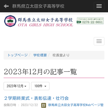
群馬県立太田女子高等学校
Toggl
トップページ
学校概要
校長室より
2023年12月の記事一覧
2023年12月
100件
２学期終業式・表彰伝達・壮行会
投稿日時 : 2023/12/22
群馬県立太田女子高等学校Webページ管