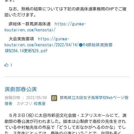
なお、熱戦の結果については下記の県高体連事務局のHPでご確
認いただけます。
県総体－群馬県高体連
https://gunma-
koutairen.com/kensotai/
大会実施要項
https://gunma-
koutairen.com/kensotai/2022/04/14/●R4県総体実施要
項%284.14更新%29.pdf
1
演劇部春公演
投稿日時 : 2022/05/09
群馬県立太田女子高等学校Webページ管
理者
カテゴリ:
校長室
５月３日(祝)に太田市新田文化会館・エアリスホールにて、演
劇部の春公演が行われました。脚本は山梨県で高校の先生をされ
ている中村勉先生の作品で「どうしておなかがへるのかな」でし
た。３年生にとっては、最後の公演ということで、台詞も多く、