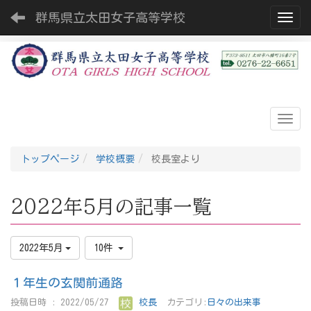
群馬県立太田女子高等学校
Toggl
トップページ
学校概要
校長室より
2022年5月の記事一覧
2022年5月
10件
１年生の玄関前通路
投稿日時 : 2022/05/27
校長
カテゴリ:
日々の出来事