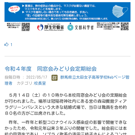
1
令和４年度 同窓会みどり会定期総会
投稿日時 : 2022/05/17
群馬県立太田女子高等学校Webページ管
理者
カテゴリ:
校長室
５月１４日（土）の１０時から本校同窓会みどり会の定期総会
が行われました。場所は冠稲荷神社内にある宮の森迎賓館ティア
ラグリーンパレスという大きな結婚式場で、当日は職員を含め約
８０名の方がご出席されました。
昨年、一昨年と新型コロナウイルス感染症の影響で開催できな
かったため、令和元年以来３年ぶりの開催でした。総会前には本
校の同窓生であり、ソプラノ歌手の須田三枝子さんによるコンサ