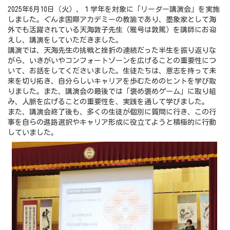
2025年6月10日（火）、１学年を対象に「リーダー講演会」を実施
しました。ぐんま国際アカデミーの教諭であり、墨象家として海
外でも活躍されている天海敦子先生（雅号は敦篤）を講師にお迎
えし、講演をしていただきました。
講演では、天海先生の挑戦と挫折の連続だった半生を振り返りな
がら、いきがいやコンフォートゾーンを広げることの重要性につ
いて、お話をしてくださいました。生徒たちは、意志を持って未
来を切り拓き、自分らしいキャリアを歩むためのヒントを学び取
りました。また、講演会の最後では「褒め褒めゲーム」に取り組
み、人脈を広げることの重要性を、実践を通して学びました。
また、講演会終了後も、多くの生徒が個別に質問に行き、この行
事を自らの進路選択やキャリア形成に役立てようと積極的に行動
していました。