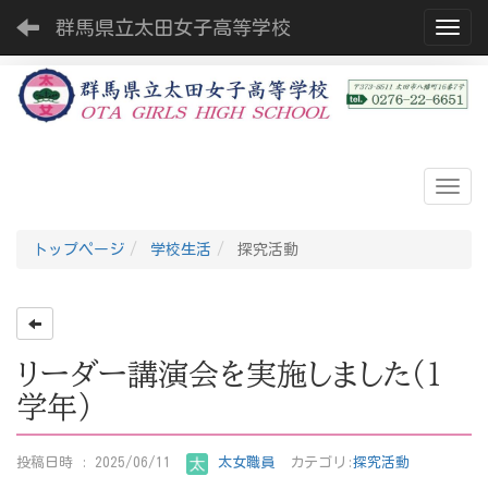
群馬県立太田女子高等学校
Toggl
トップページ
学校生活
探究活動
リーダー講演会を実施しました（１
学年）
投稿日時 : 2025/06/11
太女職員
カテゴリ:
探究活動